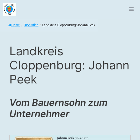
Zum
Me
Inhalt
springen
Home
/
Biografien
/
Landkreis Cloppenburg: Johann Peek
Landkreis
Cloppenburg: Johann
Peek
Vom Bauernsohn zum
Unternehmer