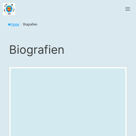
Zum
Me
Inhalt
springen
Home
/
Biografien
Biografien